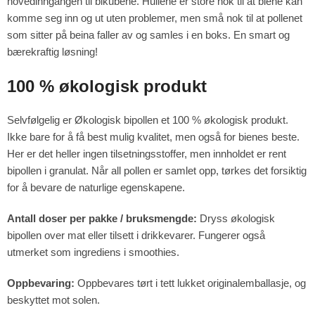
hovedinngangen til bikubene. Hullene er store nok til at biene kan
komme seg inn og ut uten problemer, men små nok til at pollenet
som sitter på beina faller av og samles i en boks. En smart og
bærekraftig løsning!
100 % økologisk produkt
Selvfølgelig er Økologisk bipollen et 100 % økologisk produkt.
Ikke bare for å få best mulig kvalitet, men også for bienes beste.
Her er det heller ingen tilsetningsstoffer, men innholdet er rent
bipollen i granulat. Når all pollen er samlet opp, tørkes det forsiktig
for å bevare de naturlige egenskapene.
Antall doser per pakke / bruksmengde:
Dryss økologisk
bipollen over mat eller tilsett i drikkevarer. Fungerer også
utmerket som ingrediens i smoothies.
Oppbevaring:
Oppbevares tørt i tett lukket originalemballasje, og
beskyttet mot solen.