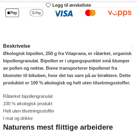
Legg til ønskeliste
2
3-4
211.86
209.72
kr
kr
1%
2%
5-9
10+
205.44
194.74
kr
kr
Beskrivelse
4%
9%
Økologisk bipollen, 250 g fra Vitaprana, er råtørket, organisk
bipollengranulat. Bipollen er i utgangspunktet små klumper
av pollen og nektar. Biene transporterer bipollenet fra
blomster til bikuben, hvor det tas vare på av birøktere. Dette
produktet er 100 % økologisk og helt uten tilsetningsstoffer.
Råtørket bipollengranulat
100 % økologisk produkt
Helt uten tilsetningsstoffer
I mat og drikke
Naturens mest flittige arbeidere