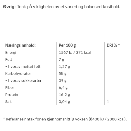
Øvrig:
Tenk på viktigheten av et variert og balansert kosthold.
Næringsinnhold:
Per 100 g
DRI % *
Energi
1567 kJ / 371 kcal
Fett
7 g
– hvorav mettet fett
1,27 g
Karbohydrater
58 g
– hvorav sukkerarter
39 g
Fiber
6,4 g
Protein
16,2 g
Salt
0,04 g
1
* Referanseinntak for en gjennomsnittlig voksen (8400 kJ / 2000 kcal).