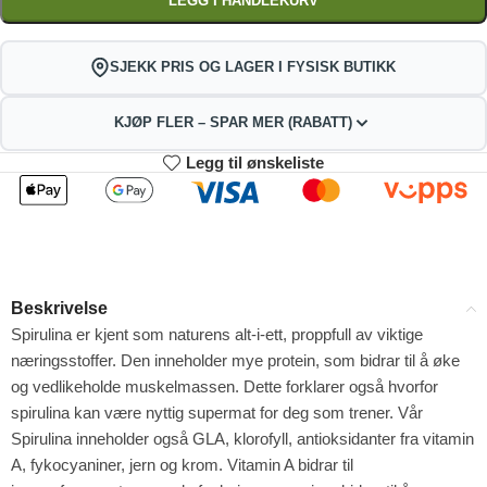
LEGG I HANDLEKURV
SJEKK PRIS OG LAGER I FYSISK BUTIKK
KJØP FLER – SPAR MER (RABATT)
Legg til ønskeliste
2
3-4
253.44
250.88
kr
kr
1%
2%
5-9
10+
245.76
232.96
kr
kr
Beskrivelse
4%
9%
Spirulina er kjent som naturens alt-i-ett, proppfull av viktige
næringsstoffer. Den inneholder mye protein, som bidrar til å øke
og vedlikeholde muskelmassen. Dette forklarer også hvorfor
spirulina kan være nyttig supermat for deg som trener. Vår
Spirulina inneholder også GLA, klorofyll, antioksidanter fra vitamin
A, fykocyaniner, jern og krom. Vitamin A bidrar til