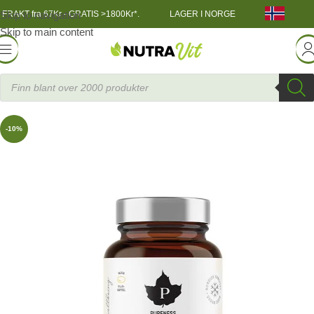
Skip to navigation
FRAKT fra 67Kr - GRATIS >1800Kr*.
LAGER I NORGE
Skip to main content
Helsekost
»
Premium D3-vitamin 2000 IE 60 kapslar
Purenes
-10%