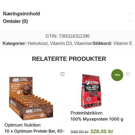
Næringsinnhold
Omtaler (0)
GTIN: 7350116311396
Kategorier:
Helsekost
,
Vitamin D3
,
Vitaminer
Stikkord:
Vitamin E
RELATERTE PRODUKTER
-6%
Proteinfabrikken
100% Myseprotein 1000 g
Optimum Nutrition
10 x Optimum Protein Bar, 65-
328.00
kr
348.00
kr