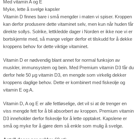
Med vitamin A og E
Myke, lette å svelge kapsler
Vitamin D finnes bare i små mengder i maten vi spiser. Kroppen
kan derfor produsere dette vitaminet selv, men kun når huden får
direkte sollys. Solrike, lettkledde dager i Norden er ikke noe vi er
bortskjemte med, så mange velger derfor et tilskudd for å dekke
kroppens behov for dette viktige vitaminet.
Vitamin D er nødvendig blant annet for normal funksjon av
muskler, immunsystem og bein. Med Premium vitamin D3 får du
derfor hele 50 µg vitamin D3, en mengde som virkelig dekker
kroppens daglige behov. Dette er kombinert med fiskeolje og
vitamin E og A.
Vitamin D, A og E er alle fettløselige, det vil si at de trenger en
viss mengde fett for å bli absorbert av kroppen. Premium vitamin
D3 inneholder derfor fiskeolje for å lette opptaket. Kapslene er
små og myke for å gjøre dem så enkle som mulig å svelge.