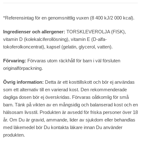
*Referensintag för en genomsnittlig vuxen (8 400 kJ/2 000 kcal).
Ingredienser och allergener:
TORSKLEVEROLJA (FISK),
vitamin D (kolekalciferollösning), vitamin E (D-alfa-
tokoferolkoncentrat), kapsel (gelatin, glycerol, vatten).
Förvaring:
Förvaras utom räckhåll för barn i väl försluten
originalförpackning.
Övrig information:
Detta är ett kosttillskott och bör ej användas
som ett alternativ till en varierad kost. Den rekommenderade
dagliga dosen bör ej överskridas. Förvaras oåtkomlig för små
barn. Tänk på vikten av en mångsidig och balanserad kost och en
hälsosam livsstil. Produkten är avsedd för friska personer över 18
år. Om Du är gravid, ammande, lider av sjukdom eller behandlas
med läkemedel bör Du kontakta läkare innan Du använder
produkten.