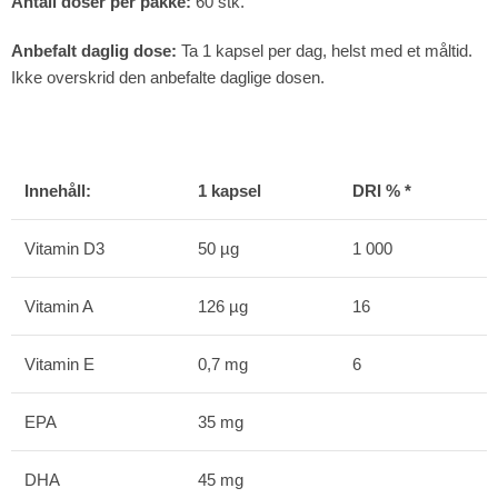
Antall doser per pakke:
60 stk.
Anbefalt daglig dose:
Ta 1 kapsel per dag, helst med et måltid.
Ikke overskrid den anbefalte daglige dosen.
Innehåll:
1 kapsel
DRI % *
Vitamin D3
50 µg
1 000
Vitamin A
126 µg
16
Vitamin E
0,7 mg
6
EPA
35 mg
DHA
45 mg