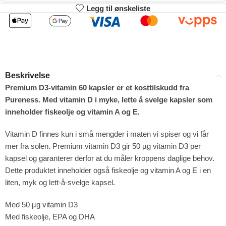
Legg til ønskeliste
2
3-4
177.21
175.42
kr
kr
1%
2%
5-9
10+
171.84
162.89
kr
kr
Beskrivelse
4%
9%
Premium D3-vitamin 60 kapsler er et kosttilskudd fra
Pureness. Med vitamin D i myke, lette å svelge kapsler som
inneholder fiskeolje og vitamin A og E.
Vitamin D finnes kun i små mengder i maten vi spiser og vi får
mer fra solen. Premium vitamin D3 gir 50 µg vitamin D3 per
kapsel og garanterer derfor at du måler kroppens daglige behov.
Dette produktet inneholder også fiskeolje og vitamin A og E i en
liten, myk og lett-å-svelge kapsel.
Med 50 µg vitamin D3
Med fiskeolje, EPA og DHA