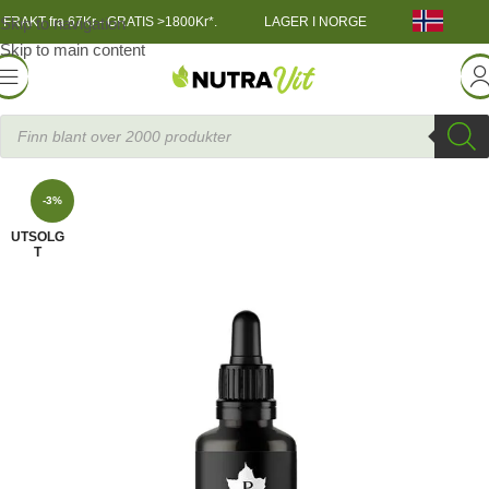
Skip to navigation
FRAKT fra 67Kr - GRATIS >1800Kr*.
LAGER I NORGE
Skip to main content
Helsekost
»
Premium Research Bartrær Ekstrakt 50 ml
Purenes
-3%
UTSOLG
T