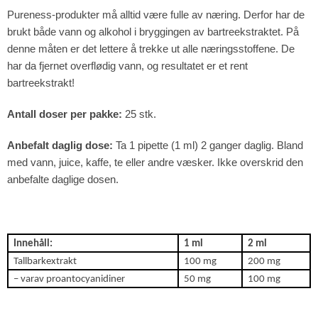
Pureness-produkter må alltid være fulle av næring. Derfor har de
brukt både vann og alkohol i bryggingen av bartreekstraktet. På
denne måten er det lettere å trekke ut alle næringsstoffene. De
har da fjernet overflødig vann, og resultatet er et rent
bartreekstrakt!
Antall doser per pakke:
25 stk.
Anbefalt daglig dose:
Ta 1 pipette (1 ml) 2 ganger daglig. Bland
med vann, juice, kaffe, te eller andre væsker. Ikke overskrid den
anbefalte daglige dosen.
Innehåll:
1 ml
2 ml
Tallbarkextrakt
100 mg
200 mg
– varav proantocyanidiner
50 mg
100 mg