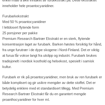
enkel måte å øke inntaket av furuekstrakt på. Dette ekstraktet
inneholder hele proantocyanidiner.
Furubarkekstrakt
Med 50 % proantocyanidiner
I lettdosert flytende form
25 porsjoner per pakke
Premium Research Bartrær Ekstrakt er en sterk, flytende
konsentrasjon laget av furubark. Barken høstes forsiktig for hånd,
fra unge furutrær i de dype skogene i Nord-Finland. Det er viktig
at furua får vokse langt fra utslipp og industri. Furubark brukes
tradisjonelt i nordisk kosthold og helsekost, spesielt i samisk
kultur.
Furubark er rik på proantocyanidiner, men bruk av ren furubark er
både komplisert og gir usikre mengder av dette stoffet. Det er
betydelig enklere med et standardisert tillegg. Med Premium
Research Bartrær Ekstrakt får du en garantert mengde
proanthocyanidiner for hver ml.