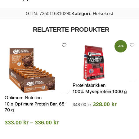
GTIN: 7350116310290
Kategori:
Helsekost
RELATERTE PRODUKTER
-6%
Proteinfabrikken
100% Myseprotein 1000 g
Optimum Nutrition
10 x Optimum Protein Bar, 65-
328.00
kr
348.00
kr
70 g
333.00
kr
–
336.00
kr