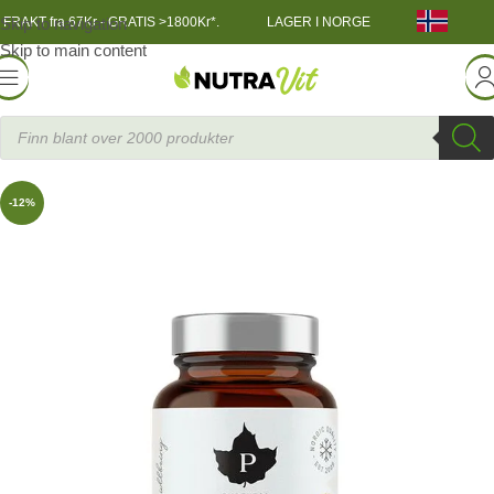
Skip to navigation
FRAKT fra 67Kr - GRATIS >1800Kr*.
LAGER I NORGE
Skip to main content
Helsekost
»
Trippel C-vitamin 60 kapslar
Purenes
-12%