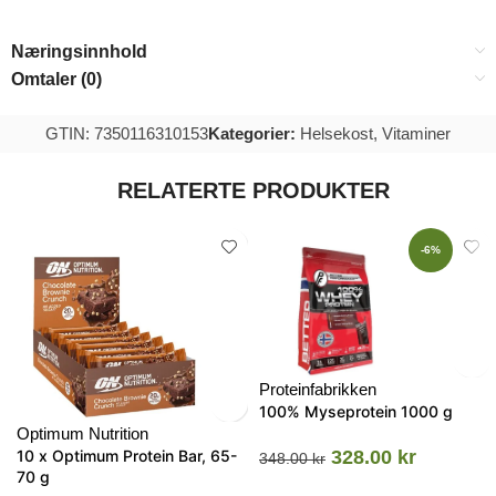
Næringsinnhold
Omtaler (0)
GTIN: 7350116310153
Kategorier:
Helsekost
,
Vitaminer
RELATERTE PRODUKTER
-6%
Proteinfabrikken
100% Myseprotein 1000 g
Optimum Nutrition
10 x Optimum Protein Bar, 65-
328.00
kr
348.00
kr
70 g