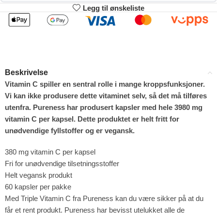
Legg til ønskeliste
2
3-4
197.01
195.02
kr
kr
1%
2%
5-9
10+
191.04
181.09
kr
kr
Beskrivelse
4%
9%
Vitamin C spiller en sentral rolle i mange kroppsfunksjoner.
Vi kan ikke produsere dette vitaminet selv, så det må tilføres
utenfra. Pureness har produsert kapsler med hele 3980 mg
vitamin C per kapsel. Dette produktet er helt fritt for
unødvendige fyllstoffer og er vegansk.
380 mg vitamin C per kapsel
Fri for unødvendige tilsetningsstoffer
Helt vegansk produkt
60 kapsler per pakke
Med Triple Vitamin C fra Pureness kan du være sikker på at du
får et rent produkt. Pureness har bevisst utelukket alle de