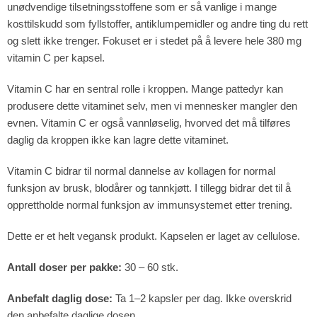
unødvendige tilsetningsstoffene som er så vanlige i mange
kosttilskudd som fyllstoffer, antiklumpemidler og andre ting du rett
og slett ikke trenger. Fokuset er i stedet på å levere hele 380 mg
vitamin C per kapsel.
Vitamin C har en sentral rolle i kroppen. Mange pattedyr kan
produsere dette vitaminet selv, men vi mennesker mangler den
evnen. Vitamin C er også vannløselig, hvorved det må tilføres
daglig da kroppen ikke kan lagre dette vitaminet.
Vitamin C bidrar til normal dannelse av kollagen for normal
funksjon av brusk, blodårer og tannkjøtt. I tillegg bidrar det til å
opprettholde normal funksjon av immunsystemet etter trening.
Dette er et helt vegansk produkt. Kapselen er laget av cellulose.
Antall doser per pakke:
30 – 60 stk.
Anbefalt daglig dose:
Ta 1–2 kapsler per dag. Ikke overskrid
den anbefalte daglige dosen.