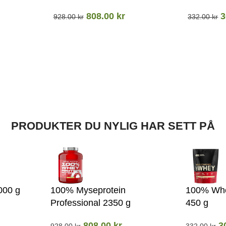
808.00
kr
3
928.00
kr
332.00
kr
PRODUKTER DU NYLIG HAR SETT PÅ
000 g
100% Myseprotein
100% Whe
Professional 2350 g
450 g
808.00
kr
3