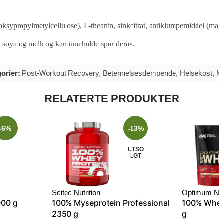
ypropylmetylcellulose), L-theanin, sinkcitrat, antiklumpemiddel (magn
, soya og melk og kan inneholde spor derav.
orier:
Post-Workout Recovery
,
Betennelsesdempende
,
Helsekost
,
RELATERTE PRODUKTER
-6%
-13%
UTSO
LGT
Scitec Nutrition
Optimum Nu
000 g
100% Myseprotein Professional
100% Whe
2350 g
g