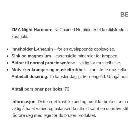
B
ZMA Night Hardcore
fra Chained Nutrition er et kosttilskudd
kosthold.
Inneholder L-theanin
– for en avslappende opplevelse.
Sink og magnesium
– essensielle mineraler for kroppen.
Bidrar til normal proteinsyntese
– viktig for muskelhelse.
Motvirker kramper og muskeltrøtthet
– kan støtte muskelko
Anbefalt dosering
: To kapsler daglig, før sengetid. Unngå ma
Antall porsjoner per boks
: 70
Informasjon
: Dette er et kosttilskudd og bør ikke brukes som e
viktig å ha et variert og balansert kosthold samt en sunn livsst
rådføre deg med lege før du bruker produktet.