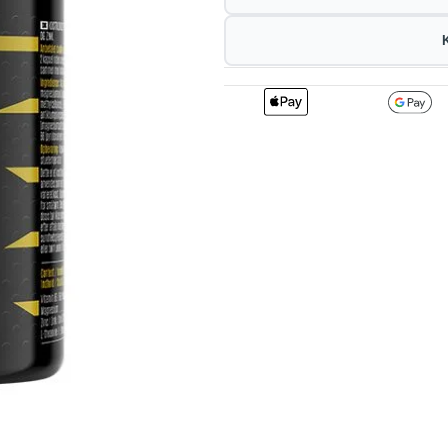
2
217.80
2
kr
1%