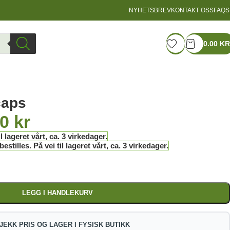
NYHETSBREV
KONTAKT OSS
FAQS
LOGIN / REGISTER
0.00
KR
caps
00
kr
l lageret vårt, ca. 3 virkedager.
stilles. På vei til lageret vårt, ca. 3 virkedager.
LEGG I HANDLEKURV
JEKK PRIS OG LAGER I FYSISK BUTIKK