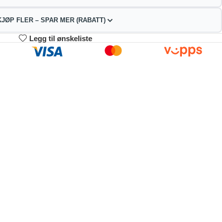
KJØP FLER – SPAR MER (RABATT)
Legg til ønskeliste
3-4
5-9
10+
15.60
211.20
200.20
kr
kr
kr
2%
4%
9%