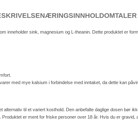
ESKRIVELSE
NÆRINGSINNHOLD
OMTALER 
 som inneholder sink, magnesium og L-theanin. Dette produktet er formu
mfort.
tvarer med mye kalsium i forbindelse med inntaket, da dette kan påvi
t alternativ til et variert kosthold. Den anbefalte daglige dosen bør i
il. Produktet er ment for friske personer over 18 år. Hvis du er gravid,