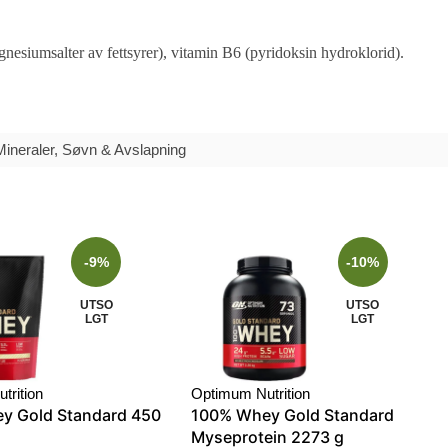
esiumsalter av fettsyrer), vitamin B6 (pyridoksin hydroklorid).
Mineraler
,
Søvn & Avslapning
-9%
-10%
UTSO
UTSO
LGT
LGT
trition
Optimum Nutrition
y Gold Standard 450
100% Whey Gold Standard
Myseprotein 2273 g