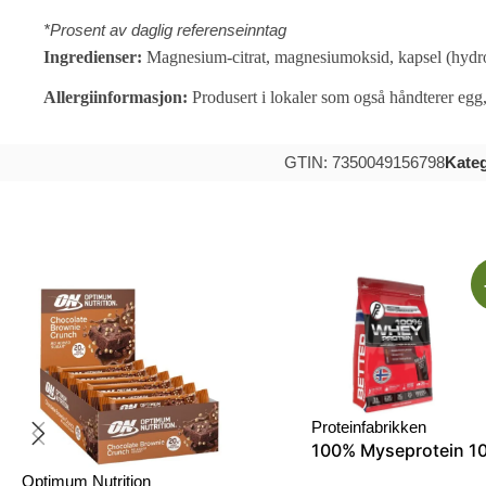
*Prosent av daglig referenseinntag
Ingredienser:
Magnesium-citrat, magnesiumoksid, kapsel (hydroks
Allergiinformasjon:
Produsert i lokaler som også håndterer egg
GTIN: 7350049156798
Kateg
Proteinfabrikken
100% Myseprotein 1
Optimum Nutrition