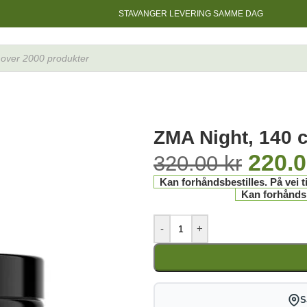
STAVANGER LEVERING SAMME DAG
ry
»
ZMA Night, 140 caps
ZMA Night, 140 
220.
320.00
kr
Kan forhåndsbestilles. På vei ti
Kan forhåndsbe
-
+
S