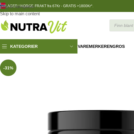
Skip to navigation
LAGER I NORGE
FRAKT fra 67Kr - GRATIS >1800Kr*.
Skip to main content
VAREMERKER
ENGROS
KATEGORIER
TRENINGSNÆRING
»
Pre & Post Workout
»
Post-Workout Recove
-31%