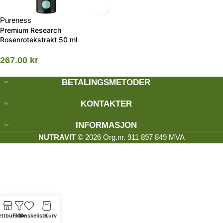
Pureness
Premium Research
Rosenrotekstrakt 50 ml
267.00
kr
BETALINGSMETODER
KONTAKTER
INFORMASJON
NUTRAVIT
© 2026 Org.nr. 911 897 849 MVA
ttbutikk
Filtre
Ønskeliste
Kurv