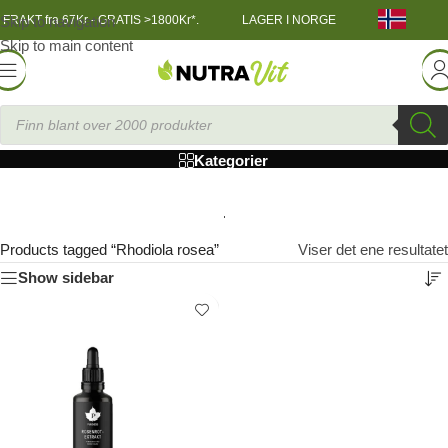
Skip to navigation
FRAKT fra 67Kr - GRATIS >1800Kr*.
LAGER I NORGE
Skip to main content
Rhodiola rosea
Kategorier
Products tagged “Rhodiola rosea”
Viser det ene resultatet
Show sidebar