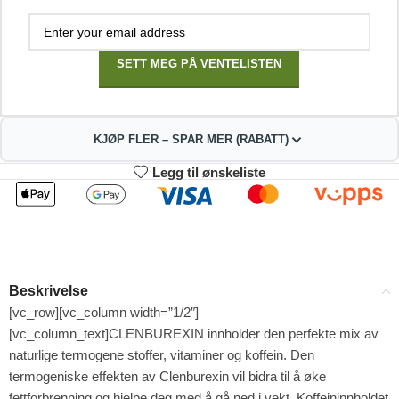
SETT MEG PÅ VENTELISTEN
KJØP FLER – SPAR MER (RABATT)
Legg til ønskeliste
2
3-4
296.01
293.02
kr
kr
1%
2%
5-9
10+
287.04
272.09
kr
kr
Beskrivelse
4%
9%
[vc_row][vc_column width=”1/2″]
[vc_column_text]CLENBUREXIN innholder den perfekte mix av
naturlige termogene stoffer, vitaminer og koffein. Den
termogeniske effekten av Clenburexin vil bidra til å øke
fettforbrenning og hjelpe deg med å gå ned i vekt. Koffeininnholdet