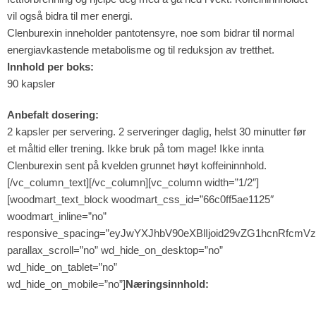
vil også bidra til mer energi.
Clenburexin inneholder pantotensyre, noe som bidrar til normal
energiavkastende metabolisme og til reduksjon av tretthet.
Innhold per boks:
90 kapsler
Anbefalt dosering:
2 kapsler per servering. 2 serveringer daglig, helst 30 minutter før
et måltid eller trening. Ikke bruk på tom mage! Ikke innta
Clenburexin sent på kvelden grunnet høyt koffeininnhold.
[/vc_column_text][/vc_column][vc_column width=”1/2″]
[woodmart_text_block woodmart_css_id=”66c0ff5ae1125″
woodmart_inline=”no”
responsive_spacing=”eyJwYXJhbV90eXBlIjoid29vZG1hcnRfcmV
parallax_scroll=”no” wd_hide_on_desktop=”no”
wd_hide_on_tablet=”no”
wd_hide_on_mobile=”no”]
Næringsinnhold: