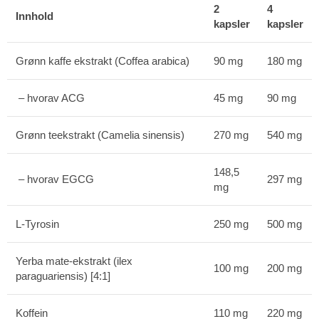
2
4
Innhold
kapsler
kapsler
Grønn kaffe ekstrakt (Coffea arabica)
90 mg
180 mg
– hvorav ACG
45 mg
90 mg
Grønn teekstrakt (Camelia sinensis)
270 mg
540 mg
148,5
– hvorav EGCG
297 mg
mg
L-Tyrosin
250 mg
500 mg
Yerba mate-ekstrakt (ilex
100 mg
200 mg
paraguariensis) [4:1]
Koffein
110 mg
220 mg