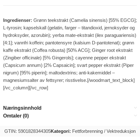
Ingredienser:
Grønn teekstrakt (Camelia sinensis) [55% EGCG];
L-tyrosin; kapselskall (gelatin, farger – titandioxid, jernoksyder og
hydroksyder, azorubin); yerba mate-ekstrakt (ilex paraguariensis)
[4:1]; vannfri koffein; pantotensyre (kalsium D-pantotenat); grønn
kaffe ekstrakt (Coffea robusta) [50% ACG]; Ginger root ekstrakt
(Zingiber officinale) [5% Gingerols]; cayenne pepper ekstrakt
(Capsicum annum) [2% Capsaicin]; svart pepper ekstrakt (Piper
nigrum) [95% piperin]; maltodextrins; anti-kakemiddel –
magnesiumsalter av fettsyrer; risstivelse.[/woodmart_text_block]
[/vc_column][/vc_row]
Næringsinnhold
Omtaler (0)
GTIN: 5901828344305
Kategori:
Fettforbrenning / Vektreduksjon