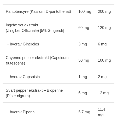
Pantotensyre (Kalsium D-pantothenat)
100 mg
200 mg
Ingefærrot ekstrakt
60 mg
120 mg
(Zingiber Officinale) [5% Gingeroli]
– hvorav Gineroles
3 mg
6 mg
Cayenne pepper ekstrakt (Capsicum
50 mg
100 mg
frutescens)
– hvorav Capsaisin
1 mg
2 mg
Svart pepper ekstrakt – Bioperine
6 mg
12 mg
(Piper nigrum)
11,4
– hvorav Piperin
5,7 mg
mg