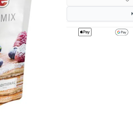
2
195.03
1
kr
1%