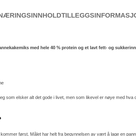
NÆRINGSINNHOLD
TILLEGGSINFORMASJ
annekakemiks med hele 40 % protein og et lavt fett- og sukkerinn
ne
 som elsker alt det gode i livet, men som likevel er nøye med hva du
?
kommer først. Målet har helt fra begynnelsen av vært å lage en pa