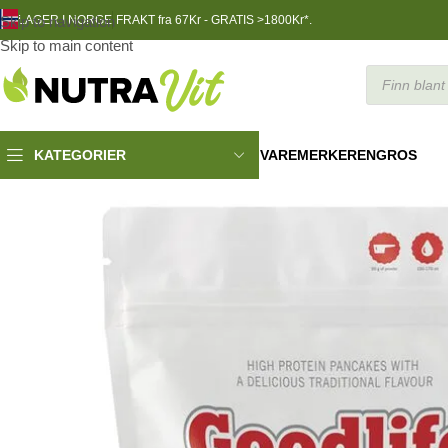
Skip to navigation
LAGER I NORGE
FRAKT fra 67Kr - GRATIS >1800Kr*.
Skip to main content
VAREMERKER
ENGROS
KATEGORIER
Funksjonell Mat
»
Proteinpannekaker 750 g