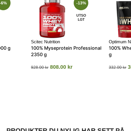
-6%
-13%
UTSO
LGT
Scitec Nutrition
Optimum Nu
000 g
100% Myseprotein Professional
100% Whe
2350 g
g
808.00
kr
3
928.00
kr
332.00
kr
PRODUKTER DU NYLIG HAR SETT PÅ