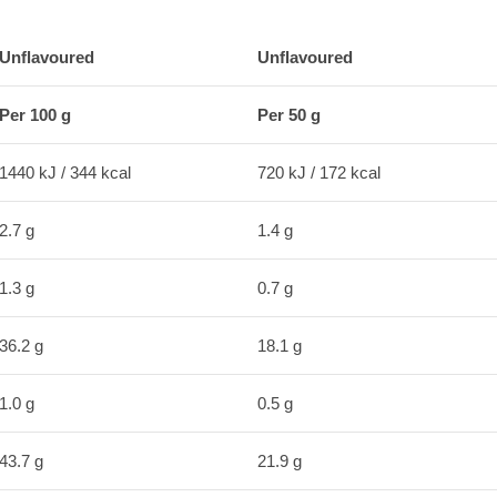
Unflavoured
Unflavoured
Per 100 g
Per 50 g
1440 kJ / 344 kcal
720 kJ / 172 kcal
2.7 g
1.4 g
1.3 g
0.7 g
36.2 g
18.1 g
1.0 g
0.5 g
43.7 g
21.9 g