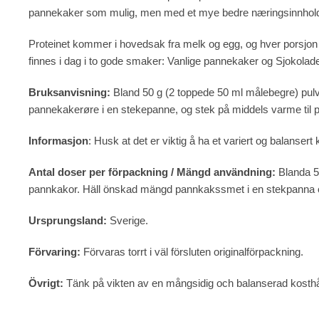
pannekaker som mulig, men med et mye bedre næringsinnhol
Proteinet kommer i hovedsak fra melk og egg, og hver porsjon gi
finnes i dag i to gode smaker: Vanlige pannekaker og Sjokolad
Bruksanvisning:
Bland 50 g (2 toppede 50 ml målebegre) pul
pannekakerøre i en stekepanne, og stek på middels varme til p
Informasjon
: Husk at det er viktig å ha et variert og balansert 
Antal doser per förpackning / Mängd användning:
Blanda 5
pannkakor. Häll önskad mängd pannkakssmet i en stekpanna oc
Ursprungsland:
Sverige.
Förvaring:
Förvaras torrt i väl försluten originalförpackning.
Övrigt:
Tänk på vikten av en mångsidig och balanserad kosthål