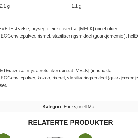
2.1 g
1.1 g
HVETE
stivelse, myseproteinkonsentrat [
MELK
] (inneholder
,
EGGe
hvitepulver, rismel, stabiliseringsmiddel (
guarkjernemjel
),
hel
E
ETE
stivelse, myseproteinkonsentrat [
MELK
] (innehold
er
,
EGGe
hvitepulve
r
,
kakao
,
rismel, stabiliseringsmiddel (
guarkjernemje
ose
).
Kategori:
Funksjonell Mat
RELATERTE PRODUKTER