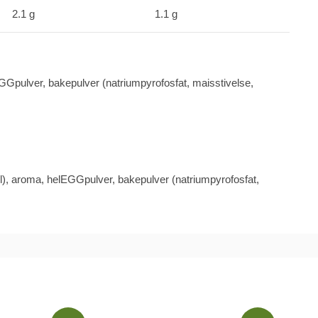
2.1 g
1.1 g
GG
pulver, bakepulver (natriumpyrofosfat, maisstivelse,
l
),
aroma,
hel
EGG
pulver, bakepulver (natriumpyrofosfat,