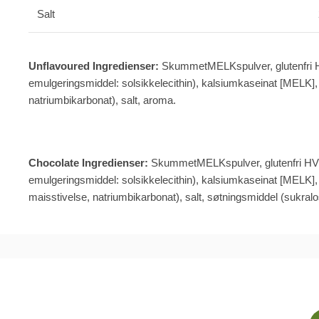
Salt
Unflavoured I
ngredienser:
Skummet
MELK
spulver
, glutenfri
emulgeringsmiddel:
solsikkelecithin
),
kalsiumkaseinat
[
MELK
]
natriumbikarbonat), salt,
aroma.
Chocolate
Ingredienser:
S
kummet
MELK
spulver
, glutenfri
HV
emulgeringsmiddel:
solsikkelecithin
),
kalsiumkaseinat
[
MELK
]
maisstivelse, natriumbikarbonat), salt,
søtningsmiddel (
sukral