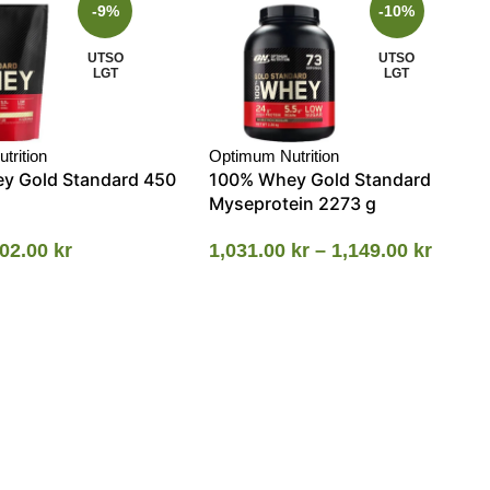
-9%
-10%
UTSO
UTSO
LGT
LGT
trition
Optimum Nutrition
y Gold Standard 450
100% Whey Gold Standard
Myseprotein 2273 g
02.00
kr
1,031.00
kr
–
1,149.00
kr