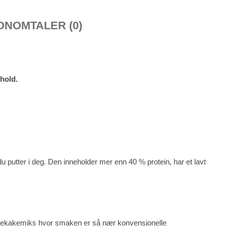
ON
OMTALER (0)
hold.
 putter i deg. Den inneholder mer enn 40 % protein, har et lavt
nnekakemiks hvor smaken er så nær konvensjonelle