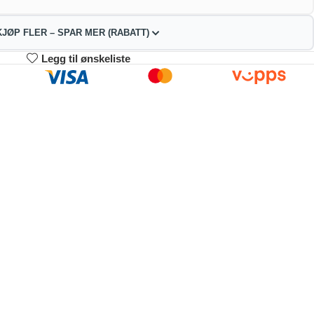
KJØP FLER – SPAR MER (RABATT)
Legg til ønskeliste
3-4
5-9
10+
93.06
189.12
179.27
kr
kr
kr
2%
4%
9%