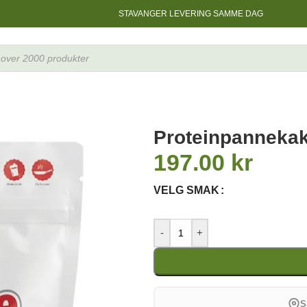
STAVANGER LEVERING SAMME DAG
Proteinpannekak
197.00
kr
VELG SMAK
-
+
S