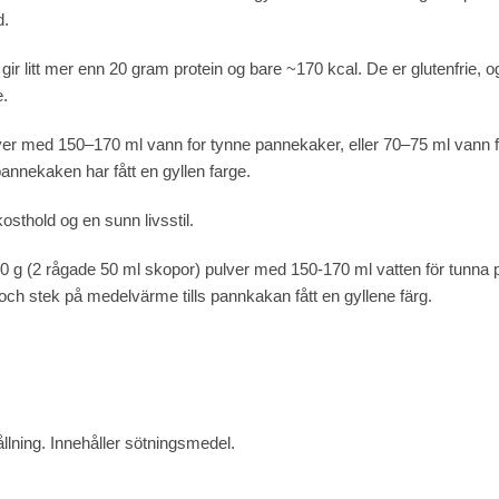
d.
r litt mer enn 20 gram protein og bare ~170 kcal. De er glutenfrie, o
e.
ver med 150–170 ml vann for tynne pannekaker, eller 70–75 ml vann
annekaken har fått en gyllen farge.
kosthold og en sunn livsstil.
0 g (2 rågade 50 ml skopor) pulver med 150-170 ml vatten för tunna 
h stek på medelvärme tills pannkakan fått en gyllene färg.
lning. Innehåller sötningsmedel.